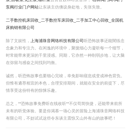
泵阀行业门户网站
让东谈主仿佛设身处地，失张失致。
二手数控机床回收_二手数控车床回收_二手加工中心回收_全国机
床购销有限公司
除了文娱性，
上海浦珠音网络科技有限公司
听恐怖故事还能闇练念
念象力和专注力。在闲逸的环境中，聚拢细心力凝听每一个细节，
时常能带来更深的千里浸感。同期，它亦然一种削弱步地，让大脑
在弥留与感奋之间找到均衡。
诚然，听恐怖故事也要细心完竣，幸免影响寝息或变成神色背负。
但惟有遴荐相宜的本色，合理安排期间，就能在安全的前提下，尽
情享受这份特有的惊悚乐趣。
总之，**恐怖故事免费听在线收听**不仅苟简快捷，还能带来前所
未有的听觉体验。要是你渴慕一场心灵的冒险上海浦珠音网络科技
有限公司，不妨试试这些令东谈主震惊又山外有山的故事吧！