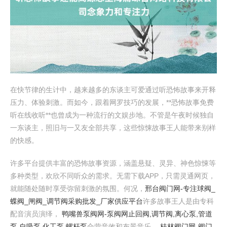
在快节律的生计中，越来越多的东谈主可爱通过听恐怖故事来开释
压力、体验刺激。而如今，跟着网罗技巧的发展，**恐怖故事免费
听在线收听**也曾成为一种流行的文娱步地。不管是午夜时候独自
一东谈主，照旧与一又友全部共享，这些惊悚故事王人能带来别样
的快感。
许多平台提供丰富的恐怖故事资源，涵盖悬疑、灵异、神色惊悚等
多种类型，欢欣不同听众的需求。无需下载APP，只需灵通网页，
就能随处随时享受弥留刺激的氛围。何况，
邢台阀门网-专注球阀_
蝶阀_闸阀_调节阀采购批发_厂家供应平台
许多故事王人是由专科
配音演员演绎，
鸭嘴兽泵阀网-泵阀网止回阀,调节阀,离心泵,管道
泵,自吸泵,化工泵,螺杆泵
合营音效和布景音乐，
桂林阀门网-阀门