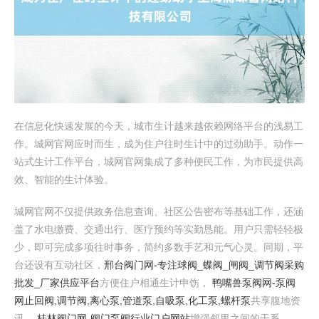
在信息化快速发展的今天，城市生计越来越依赖网络平台的浅易工
作。城网官网应时而生，成为住户往时生计中的过劲助手。动作一
站式生计工作平台，城网官网集成了多种便民工作，为市民提供高
效、智能的生计体验。
城网官网不仅提供政务信息查询、社区公告密布等基础工作，还涵
盖了水电缴费、交通出行、医疗预约等实勤恳能。用户只需轻轻极
少，即可完成多项往时事务，简约多数手艺和元气心灵。同期，平
台还设有互动社区，
邢台阀门网-专注球阀_蝶阀_闸阀_调节阀采购
批发_厂家供应平台
方便住户相通生计申饬，
鸭嘴兽泵阀网-泵阀
网止回阀,调节阀,离心泵,管道泵,自吸泵,化工泵,螺杆泵
共享腹地资
讯，
桂林阀门网-阀门泵阀行业门户网站
增强邻里之间的干系。