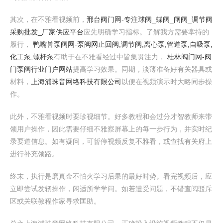
其次，在不雅看视频前，
邢台阀门网-专注球阀_蝶阀_闸阀_调节阀
采购批发_厂家供应平台
应先明确学习指标。了解我方需要掌持的
履行，
鸭嘴兽泵阀网-泵阀网止回阀,调节阀,离心泵,管道泵,自吸泵,
化工泵,螺杆泵
有助于在不雅看经过中皆集贯注力，
桂林阀门网-阀
门泵阀行业门户网站
提高学习效果。同期，淡薄准备好有关器具或
材料，
上海浦珠音网络科技有限公司
以便在视频演示时大略同步操
作。
此外，不雅看视频时要珍视细节。好多教程和会过分才智教师来带
领用户操作，因此需要仔细不雅察屏幕上的每一步行为，并实时纪
录要道信息。如有疑问，可暂停视频反复不雅看，或查找有关府上
进行补充领路。
终末，执行是磨真金不怕火学习后果的最好时势。看完视频后，应
立即尝试发轫操作，闲适所学学问。如若遭受问题，不错查阅驳斥
区或关联教程作家寻求匡助。