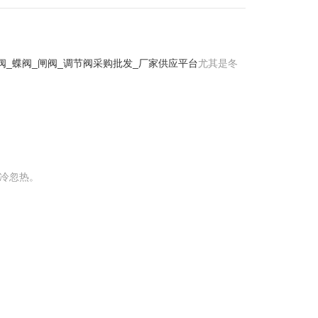
阀_蝶阀_闸阀_调节阀采购批发_厂家供应平台
尤其是冬
冷忽热。