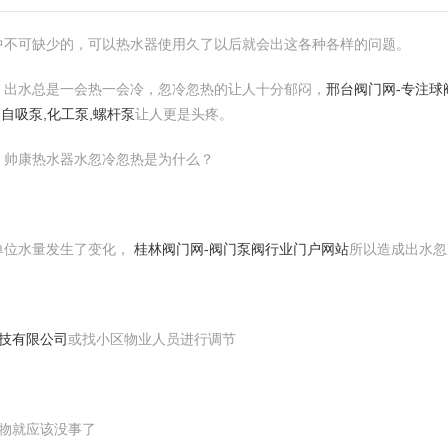
中不可缺少的，可以热水器使用久了以后就会出这各种各样的问题。
，出水总是一会热一会冷，忽冷忽热的让人十分郁闷，
邢台阀门网-专注球
,自吸泵,化工泵,螺杆泵
让人更是头疼。
：帅康热水器水忽冷忽热是为什么？
单位水量发生了变化，
桂林阀门网-阀门泵阀行业门户网站
所以造成出水忽
技有限公司
或找小区物业人员进行调节
物就应该没事了