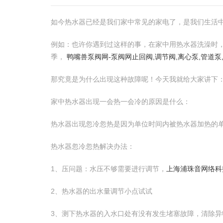
如今热水器已经是我们家中常见的家电了，是我们生活
例如：也许你遇到过这样的事，在家中用热水器洗澡时
季，
鸭嘴兽泵阀网-泵阀网止回阀,调节阀,离心泵,管道泵
那究竟是为什么出现这种故障呢！今天我就给大家讲下
家中热水器出现一会热一会冷的原因是什么：
热水器出现忽冷忽热是因为单位时间内被热水器加热的
热水器忽冷忽热解决办法：
1、压问题：水压不够需要进行调节，
上海浦珠音网络科
2、热水器的出水量调节小点试试
3、测下热水器的入水口处有没有发生堵塞故障，清除异