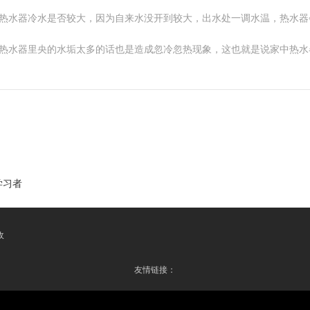
看热水器冷水是否较大，因为自来水没开到较大，出水处一调水温，热水器
外热水器里央的水垢太多的话也是造成忽冷忽热现象，这也就是说家中热水
学习者
收
友情链接：