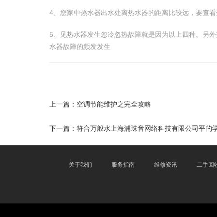
4、您家中热水器出水处离热水器的距离比较远，要查
5、见热水器发生忽冷忽热故障就是因为以上四种。另
水器故障的频发发生
上一篇：
空调节能维护之完全攻略
下一篇：
符合万般水上海浦珠音网络科技有限公司平的
关于我们
服务指南
维修资讯
二手回